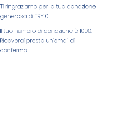
Ti ringraziamo per la tua donazione
generosa di TRY 0
Il tuo numero di donazione è 1000.
Riceverai presto un'email di
conferma.
©2035 di Save Our Shores.
Alimentato e protetto da
Wix