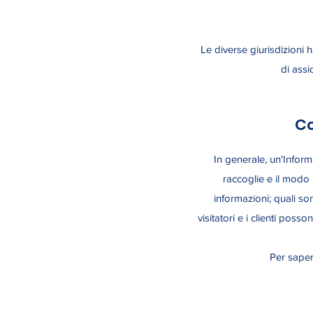
Le diverse giurisdizioni 
di assi
Co
In generale, un'Informa
raccoglie e il modo i
informazioni; quali son
visitatori e i clienti posso
Per sapern