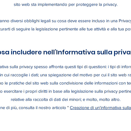
sito web sta implementando per proteggere la privacy.
hanno diversi obblighi legali su cosa deve essere incluso in una Privac
curarti di seguire la legislazione pertinente alle tue attività e alla tua po
sa includere nell'Informativa sulla priv
tiva sulla privacy spesso affronta questi tipi di questioni: i tipi di info
n cui raccoglie i dati; una spiegazione del motivo per cui il sito web ra
o le pratiche del sito web sulla condivisione delle informazioni con terz
no esercitare i propri diritti in base alla legislazione sulla privacy perti
relative alla raccolta di dati dei minori; e molto, molto altro.
e di più, consulta il nostro articolo "
Creazione di un'informativa sulla